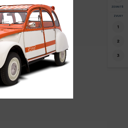
ZEVNITŘ
ZOOM
ZVUKY
+
-
7