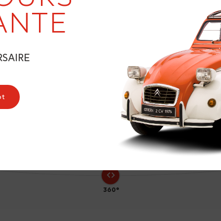
19
ANTE
RSAIRE
9
ot
360°