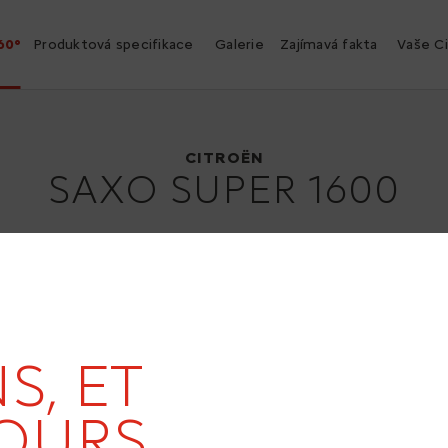
60°
Produktová specifikace
Galerie
Zajímavá fakta
Vaše C
Citroën Saxo Super 1600
1997
CITROËN
SAXO SUPER 1600
S, ET
OURS