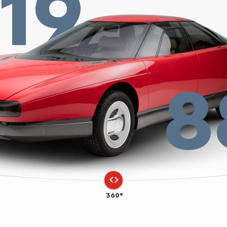
19
8
360°