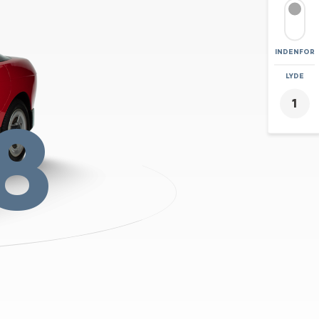
INDENFOR
ZOOM
LYDE
+
8
-