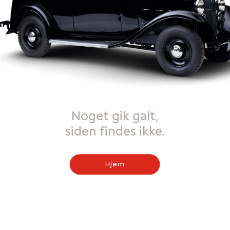
Noget gik galt,
siden findes ikke.
Hjem