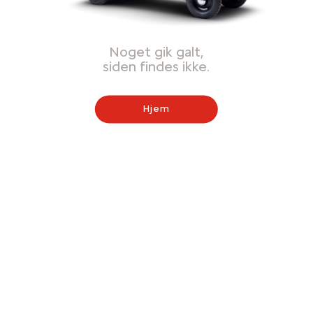
Noget gik galt,
siden findes ikke.
Hjem