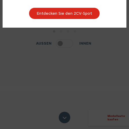
Entdecken Sie den 2CV‑Spot
1
2
3
4
AUSSEN
INNEN
Modellauto
kaufen