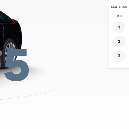
ΕΣΩΤΕΡΙΚΌ
ΖΟΥΜ
ΉΧΟΙ
+
-
05