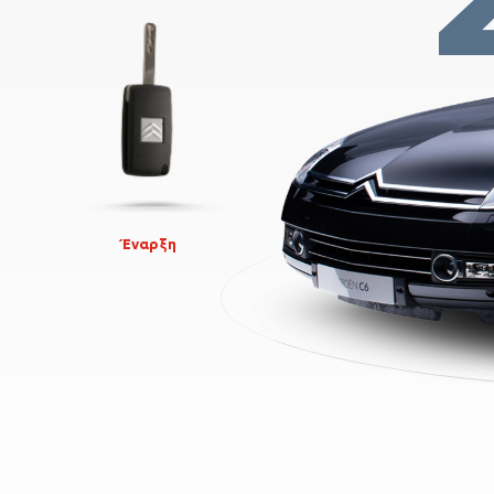
Έναρξη