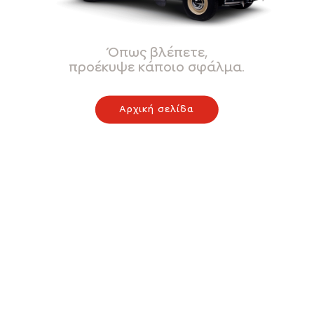
Όπως βλέπετε,
προέκυψε κάποιο σφάλμα.
Αρχική σελίδα