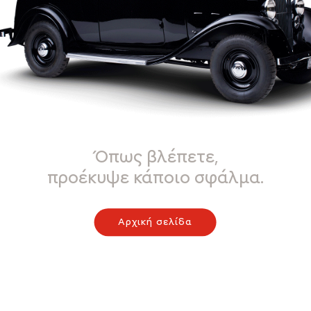
Όπως βλέπετε,
προέκυψε κάποιο σφάλμα.
Αρχική σελίδα