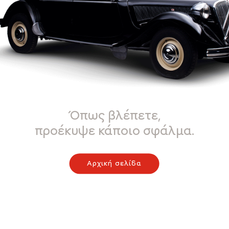
Όπως βλέπετε,
προέκυψε κάποιο σφάλμα.
Αρχική σελίδα