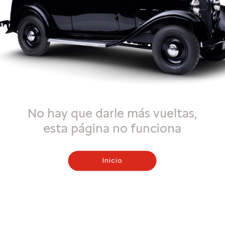
No hay que darle más vueltas,
esta página no funciona
Inicio