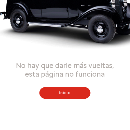
No hay que darle más vueltas,
esta página no funciona
Inicio