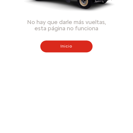
No hay que darle más vueltas,
esta página no funciona
Inicio