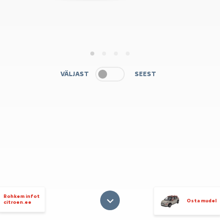
1
2
3
4
VÄLJAST
SEEST
Rohkem infot
Osta mudel
citroen.ee