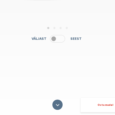
1
2
3
4
VÄLJAST
SEEST
Osta mudel