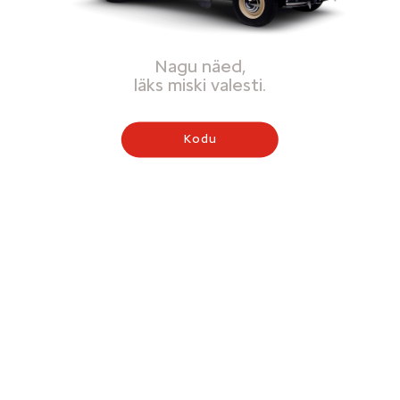
Nagu näed,
läks miski valesti.
Kodu