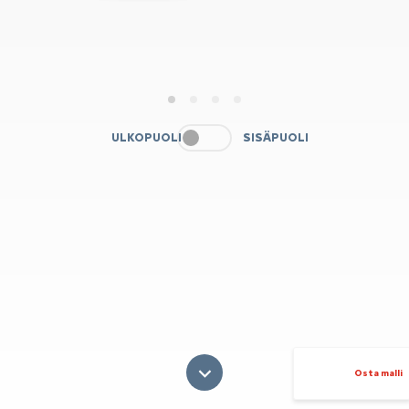
1
2
3
4
ULKOPUOLI
SISÄPUOLI
Osta malli