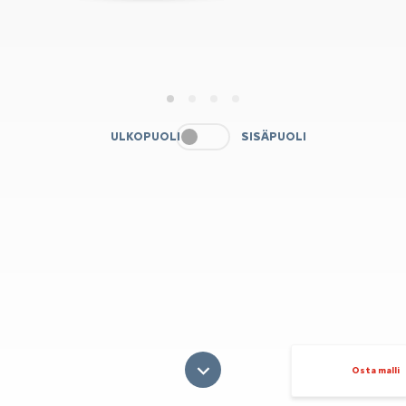
1
2
3
4
ULKOPUOLI
SISÄPUOLI
Osta malli