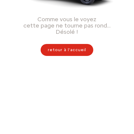
Comme vous le voyez
cette page ne tourne pas rond…
Désolé !
retour à l'accueil