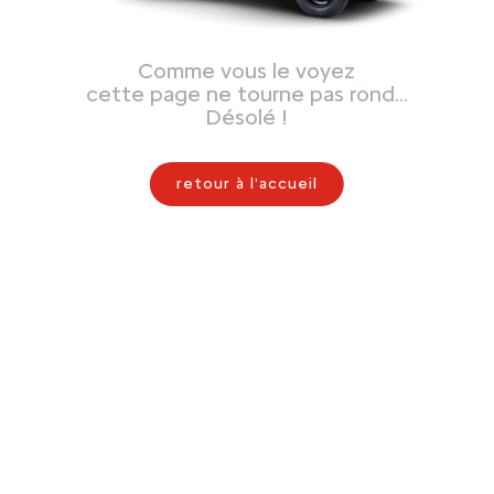
Comme vous le voyez
cette page ne tourne pas rond…
Désolé !
retour à l'accueil