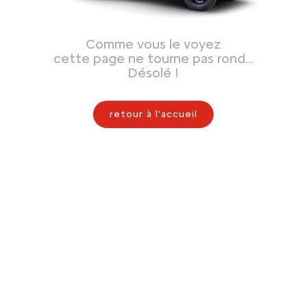
Comme vous le voyez
cette page ne tourne pas rond…
Désolé !
retour à l'accueil