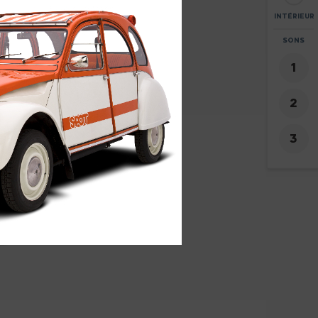
INTÉRIEUR
ZOOM
SONS
+
-
1