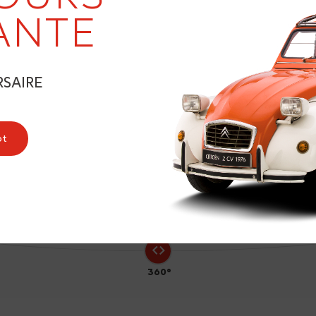
19
ANTE
RSAIRE
5
ot
360°