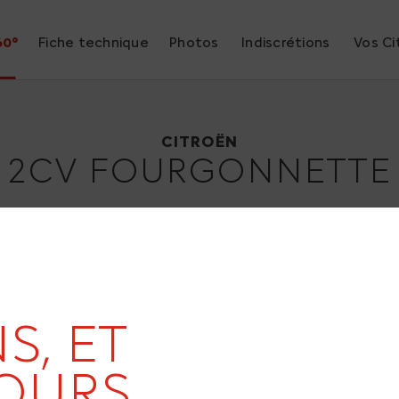
60°
Fiche technique
Photos
Indiscrétions
Vos Ci
Citroën 2CV Fourgonnette
1951
CITROËN
2CV FOURGONNETTE
S, ET
OURS