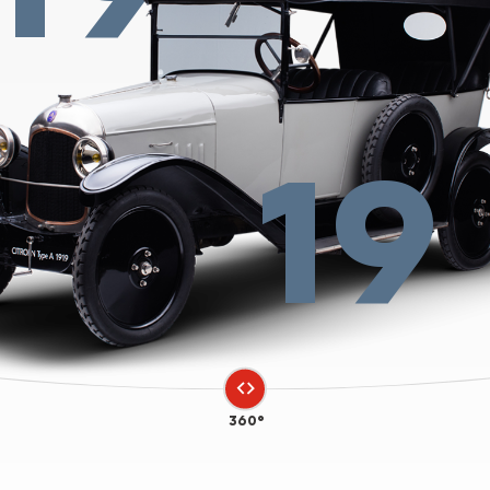
19
360°