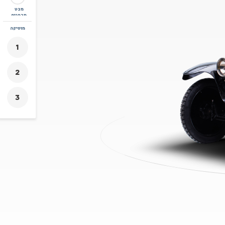
מבט
מבפנים
זום
מוסיקה
+
-