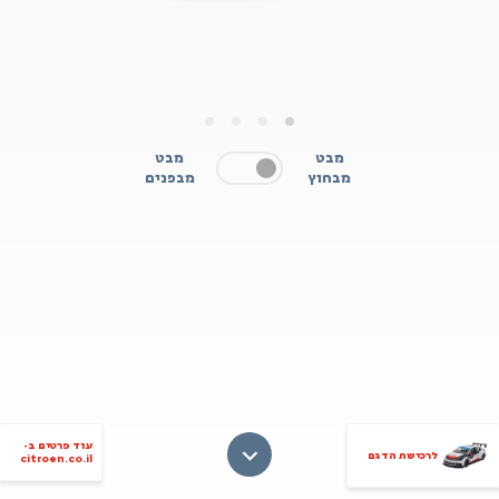
4
3
2
1
מבט
מבט
מבחוץ
מבפנים
עוד פרטים ב-
לרכישת הדגם
citroen.co.il