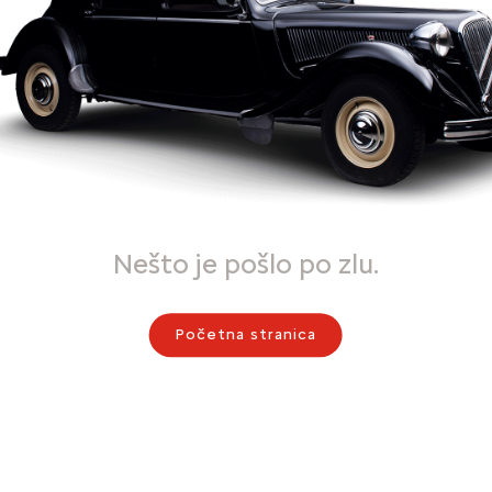
Nešto je pošlo po zlu.
Početna stranica