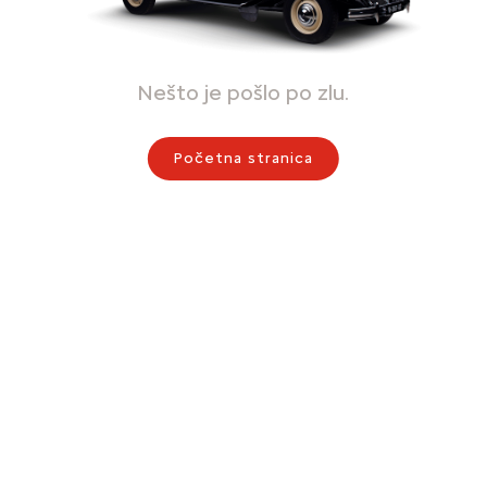
Nešto je pošlo po zlu.
Početna stranica