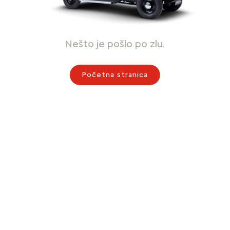
Nešto je pošlo po zlu.
Početna stranica