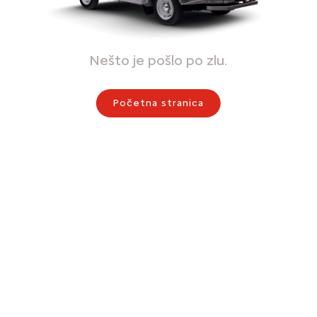
Nešto je pošlo po zlu.
Početna stranica