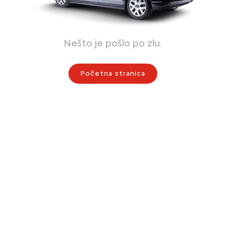
Nešto je pošlo po zlu.
Početna stranica