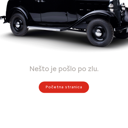
Nešto je pošlo po zlu.
Početna stranica