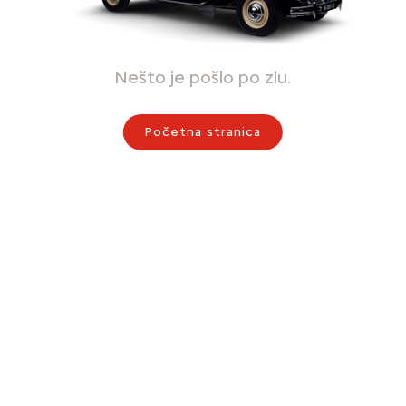
Nešto je pošlo po zlu.
Početna stranica