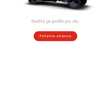
Nešto je pošlo po zlu.
Početna stranica