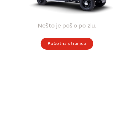
Nešto je pošlo po zlu.
Početna stranica