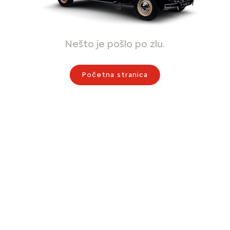
Nešto je pošlo po zlu.
Početna stranica