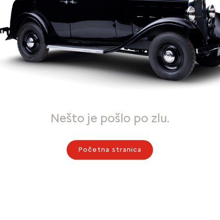
Nešto je pošlo po zlu.
Početna stranica