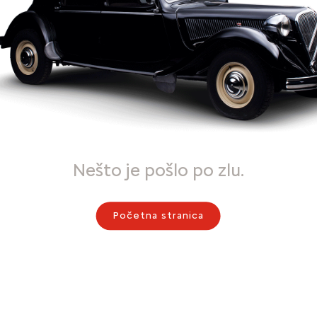
Nešto je pošlo po zlu.
Početna stranica