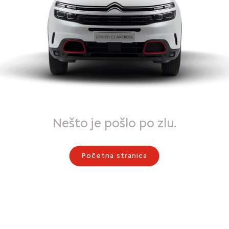
Nešto je pošlo po zlu.
Početna stranica