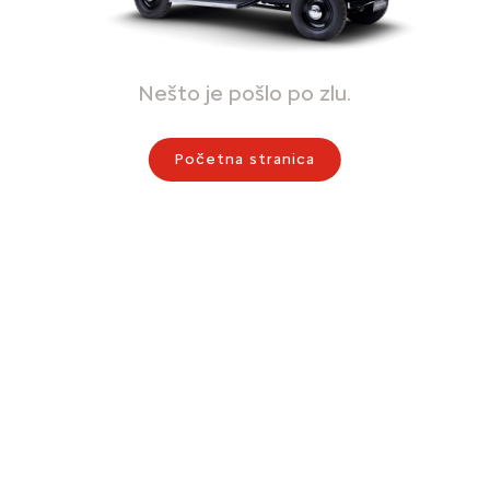
Nešto je pošlo po zlu.
Početna stranica