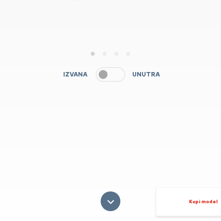
1
2
3
4
IZVANA
UNUTRA
Kupi model