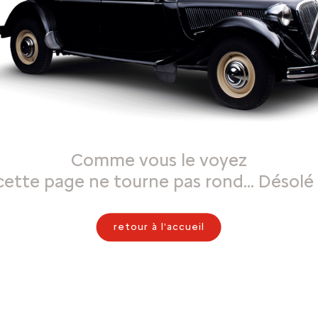
Comme vous le voyez
cette page ne tourne pas rond… Désolé 
retour à l'accueil