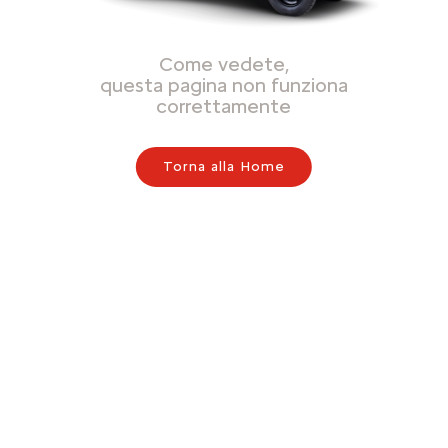
Come vedete,
questa pagina non funziona
correttamente
Torna alla Home