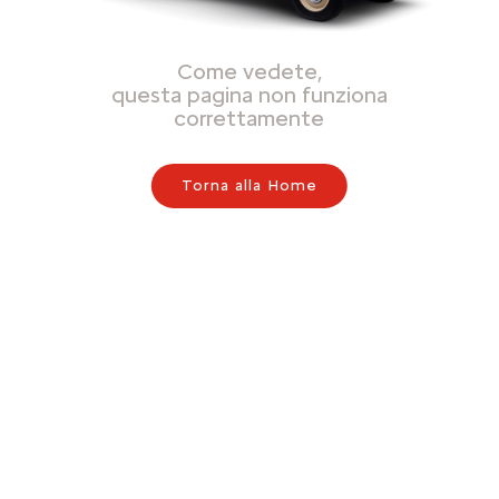
Come vedete,
questa pagina non funziona
correttamente
Torna alla Home