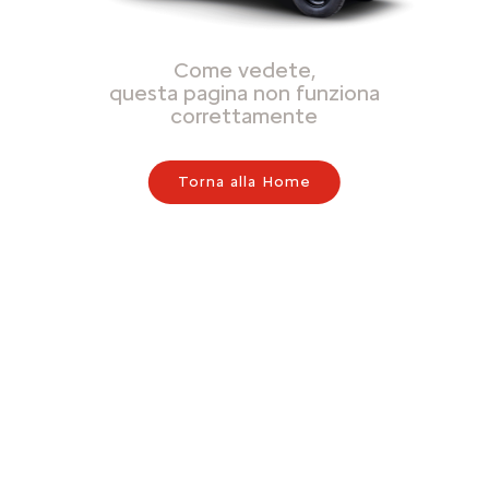
Come vedete,
questa pagina non funziona
correttamente
Torna alla Home