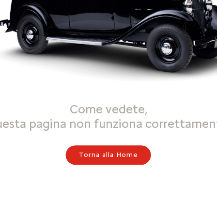
Come vedete,
uesta pagina non funziona correttamen
Torna alla Home