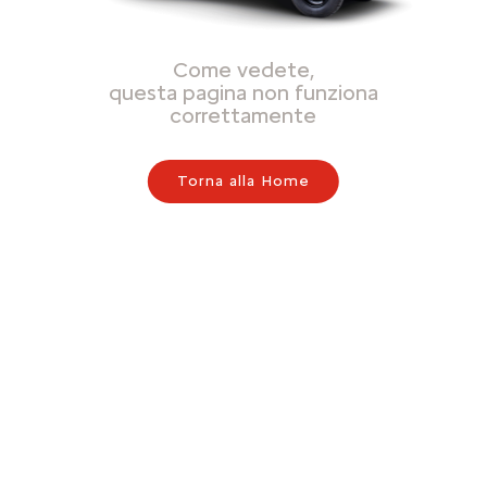
Come vedete,
questa pagina non funziona
correttamente
Torna alla Home