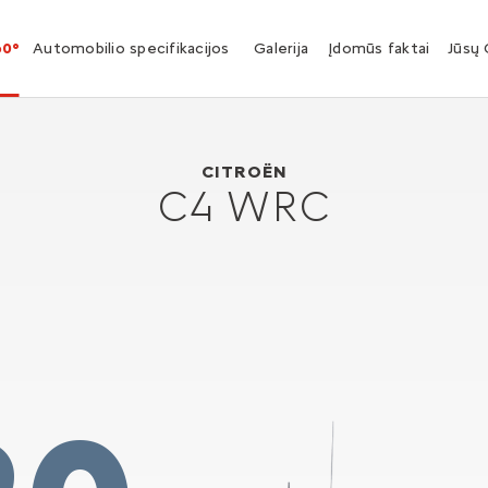
60°
Automobilio specifikacijos
Galerija
Įdomūs faktai
Jūsų 
Citroën C4 WRC
2004
CITROËN
C4 WRC