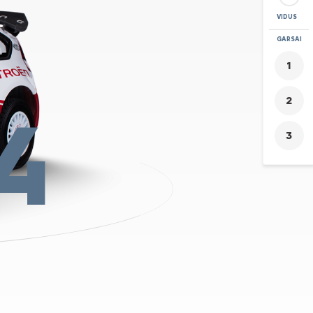
VIDUS
PRITRAUKTI
GARSAI
+
-
4