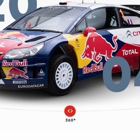
20
0
360°