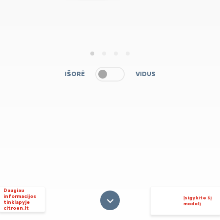
1
2
3
4
IŠORĖ
VIDUS
Daugiau
informacijos
Įsigykite šį
tinklapyje
modelį
citroen.lt