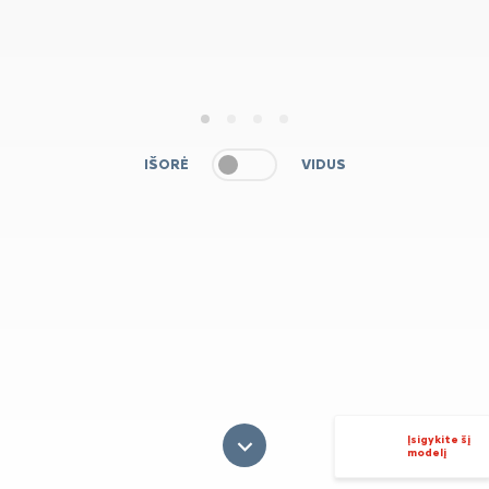
1
2
3
4
IŠORĖ
VIDUS
Įsigykite šį
modelį