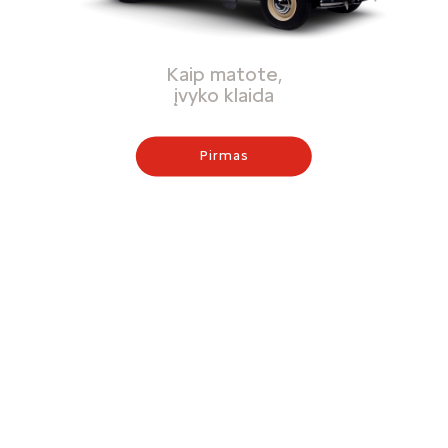
Kaip matote,
įvyko klaida
Pirmas