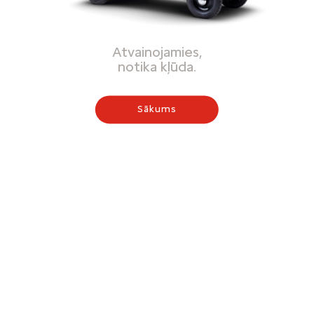
Atvainojamies,
notika kļūda.
Sākums