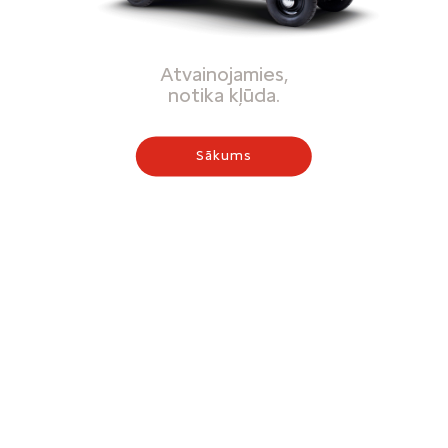
Atvainojamies,
notika kļūda.
Sākums